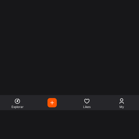
Explorar
Likes
My
Escute Rádios de Todo o
Mundo