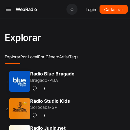
WebRadio
Login
Cadastrar
Explorar
Explorar
Por Local
Por Gênero
Artist
Tags
Radio Blue Bragado
Bragado-PBA
Rádio Studio Kids
Sorocaba-SP
Radio Junin.net