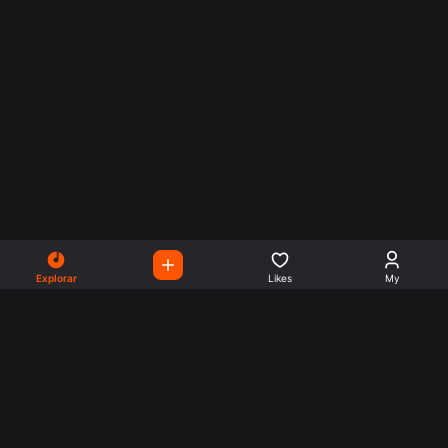
Explorar
Likes
My
Escute Rádios de Todo o
Mundo
Use a busca para encontrar sua música ou seu estilo
preferido.