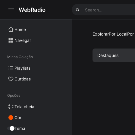
WebRadio
Home
Explorar
Por Local
Por
Navegar
Destaques
Minha Coleção
Playlists
Curtidas
Opções
Tela cheia
Cor
Tema