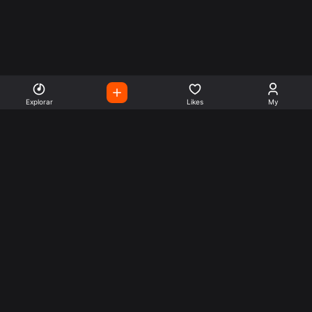
Explorar
Likes
My
Escute Rádios de Todo o
Mundo
Use a busca para encontrar sua música ou seu estilo
preferido.
Music
Company
Explore
Get this theme
Charts
Articles