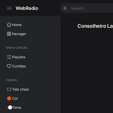
WebRadio
Home
Conselheiro La
Navegar
Minha Coleção
Playlists
Curtidas
Opções
Tela cheia
Cor
Tema