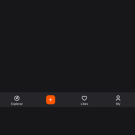
Explorar
Likes
My
Escute Rádios de Todo o
Mundo