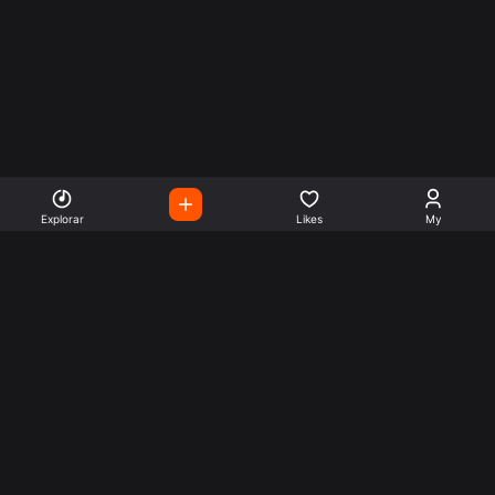
Explorar
Likes
My
Escute Rádios de Todo o
Mundo
Use a busca para encontrar sua música ou seu estilo
preferido.
Music
Company