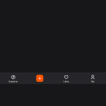
Explorar
Likes
My
Escute Rádios de Todo o
Mundo