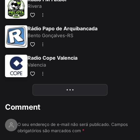
Rivera
Rádio Papo de Arquibancada
Bento Gonçalves-RS
Radio Cope Valencia
Valencia
• • •
More
Comment
O seu endereço de e-mail não será publicado.
Campos
obrigatórios são marcados com
*