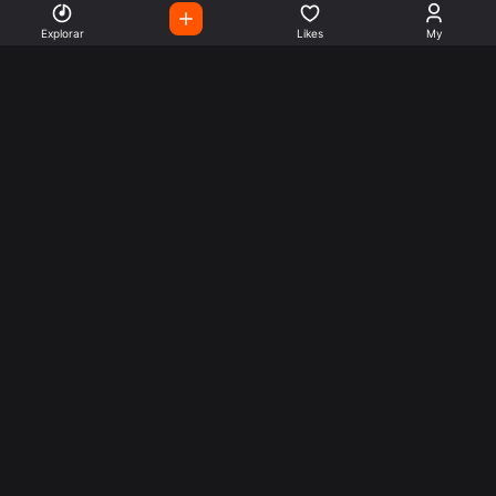
Explorar
Likes
My
Escute Rádios de Todo o
Mundo
Use a busca para encontrar sua música ou seu estilo
preferido.
Music
Company
Explore
Get this theme
Charts
Articles
Artists
Follow us
Facebook
Twitter