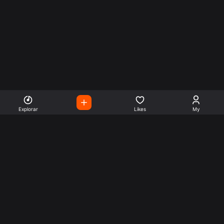
Explorar
Likes
My
Escute Rádios de Todo o
Mundo
Use a busca para encontrar sua música ou seu estilo
preferido.
Music
Company