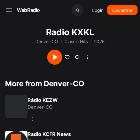
WebRadio
Login
Cadastrar
Radio KXKL
Denver-CO
Classic Hits
2026
More from Denver-CO
Rádio KEZW
Denver-CO
Radio KCFR News