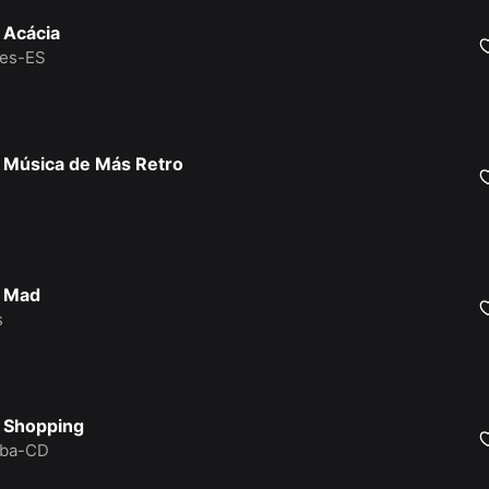
 Acácia
res-ES
 Música de Más Retro
o Mad
s
 Shopping
oba-CD