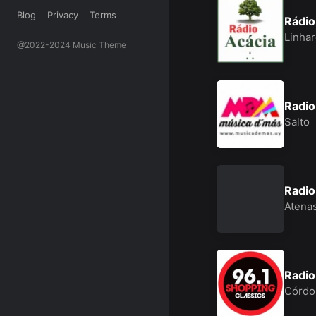
Blog
Privacy
Terms
Rádio
Linha
@2022-2024 Music Theme
Radio
Salto
Radi
Atena
Radio
Córd