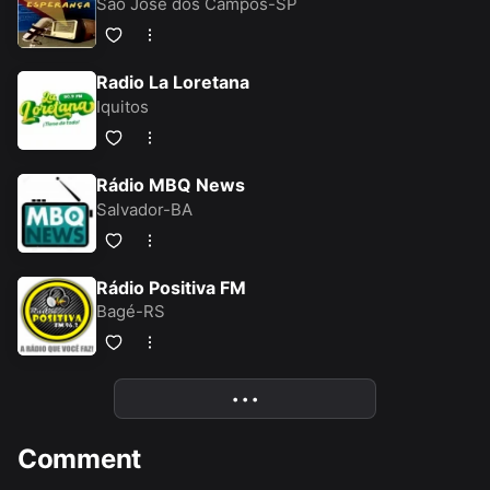
São José dos Campos-SP
Radio La Loretana
Iquitos
Rádio MBQ News
Salvador-BA
Rádio Positiva FM
Bagé-RS
• • •
More
Comment