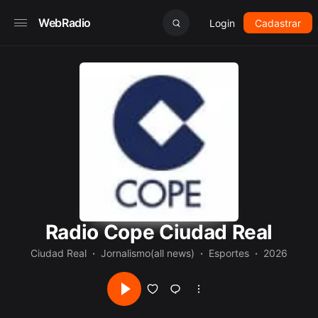
WebRadio
Login
Cadastrar
Radio Cope Ciudad Real
Ciudad Real
Jornalismo(all news)
Esportes
2026