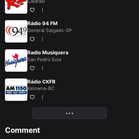
Calarasi
Rádio 94 FM
General Salgado-SP
Radio Musiquera
San Pedro Sula
Rádio CKFR
Kelowna-BC
• • •
More
Comment