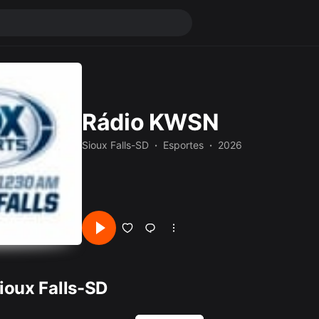
Rádio KWSN
Sioux Falls-SD
Esportes
2026
ioux Falls-SD