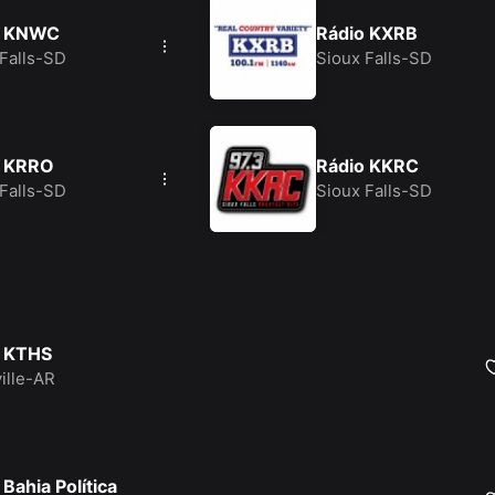
o KNWC
Rádio KXRB
 Falls-SD
Sioux Falls-SD
o KRRO
Rádio KKRC
 Falls-SD
Sioux Falls-SD
o KTHS
ille-AR
 Bahia Política