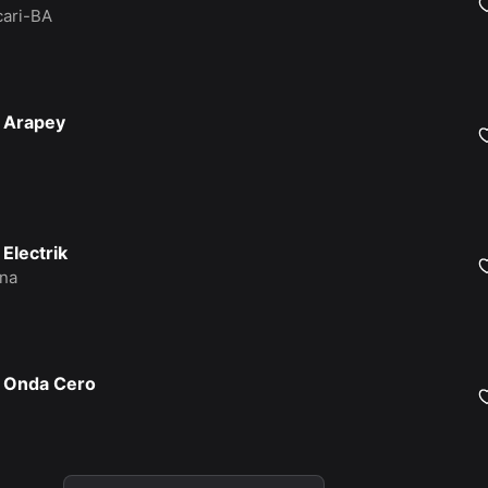
ari-BA
 Arapey
 Electrik
na
 Onda Cero