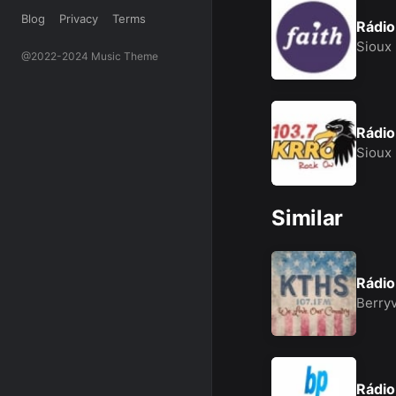
Blog
Privacy
Terms
Rádi
Sioux
@2022-2024 Music Theme
Rádi
Sioux
Similar
Rádi
Berryv
Rádio