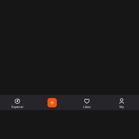
Explorar
Likes
My
Escute Rádios de Todo o
Mundo