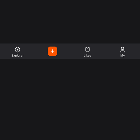
Explorar
Likes
My
Escute Rádios de Todo o
Mundo
Use a busca para encontrar sua música ou seu estilo
preferido.
Music
Company
Explore
Get this theme