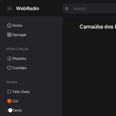
WebRadio
Home
Carnaúba dos 
Navegar
Minha Coleção
Playlists
Curtidas
Opções
Tela cheia
Cor
Tema