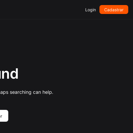
Login
Cadastrar
und
haps searching can help.