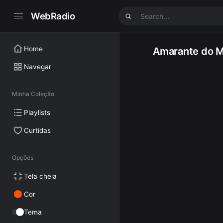
WebRadio
Home
Amarante do 
Navegar
Minha Coleção
Playlists
Curtidas
Opções
Tela cheia
Cor
Tema