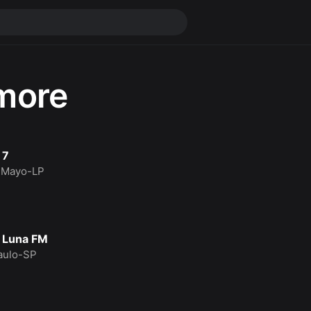
more
 7
 Mayo-LP
 Luna FM
aulo-SP