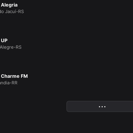
 Alegria
do Jacuí-RS
 UP
 Alegre-RS
o Charme FM
ndia-RR
• • •
More