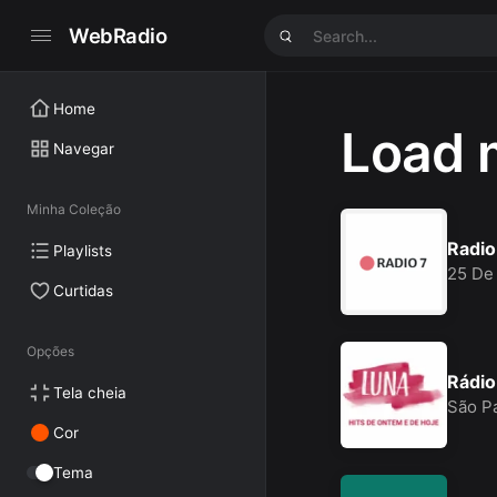
WebRadio
Home
Load 
Navegar
Minha Coleção
Radio
Playlists
25 De
Curtidas
Opções
Rádio
Tela cheia
São P
Cor
Tema