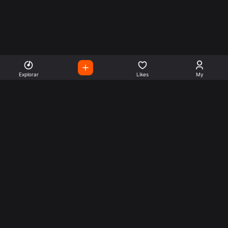
Explorar
Likes
My
Escute Rádios de Todo o
Mundo
Use a busca para encontrar sua música ou seu estilo
preferido.
Music
Company
Explore
Get this theme
Charts
Articles