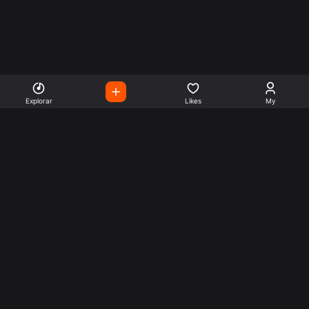
Explorar
Likes
My
Escute Rádios de Todo o
Mundo
Use a busca para encontrar sua música ou seu estilo
preferido.
Music
Company
Explore
Get this theme
Charts
Articles