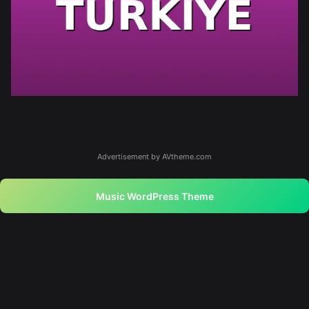
Advertisement by AVtheme.com
Music WordPress Theme