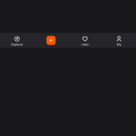
Explorar
Likes
My
Escute Rádios de Todo o
Mundo
Use a busca para encontrar sua música ou seu estilo
preferido.
Music
Company
Explore
Get this theme
Charts
Articles