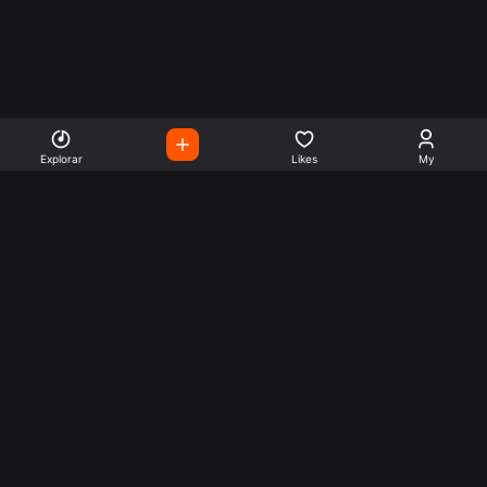
Explorar
Likes
My
Escute Rádios de Todo o
Mundo
Use a busca para encontrar sua música ou seu estilo
preferido.
Music
Company
Explore
Get this theme
Charts
Articles