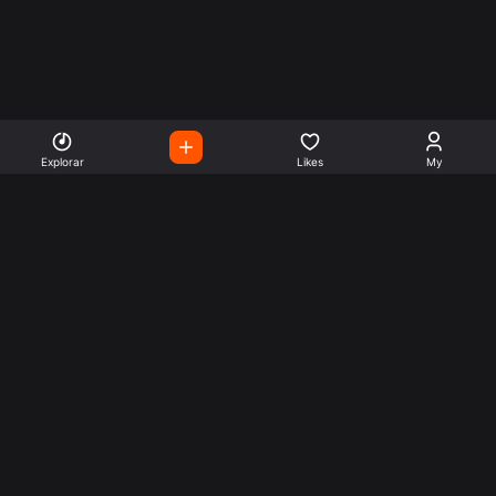
Explorar
Likes
My
Escute Rádios de Todo o
Mundo
Use a busca para encontrar sua música ou seu estilo
preferido.
Music
Company
Explore
Get this theme
Charts
Articles