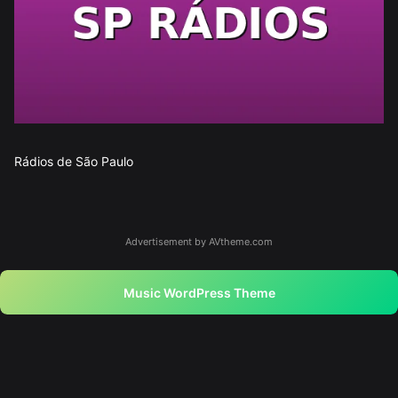
Rádios de São Paulo
Advertisement by AVtheme.com
Music WordPress Theme