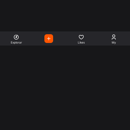
Explorar
Likes
My
Escute Rádios de Todo o
Mundo
Use a busca para encontrar sua música ou seu estilo
preferido.
Music
Company
Explore
Get this theme
Charts
Articles