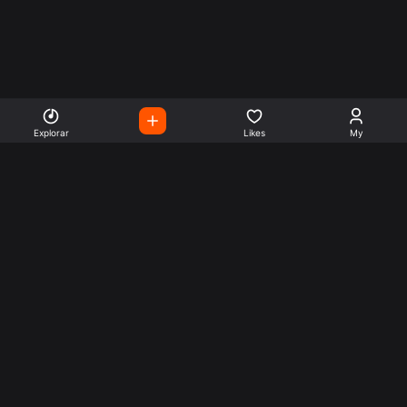
Explorar
Likes
My
Escute Rádios de Todo o
Mundo
Use a busca para encontrar sua música ou seu estilo
preferido.
Music
Company
Explore
Get this theme
Charts
Articles