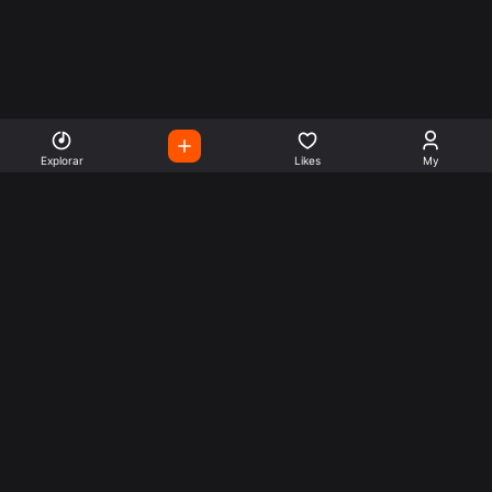
Explorar
Likes
My
Escute Rádios de Todo o
Mundo
Use a busca para encontrar sua música ou seu estilo
preferido.
Music
Company
Explore
Get this theme
Charts
Articles