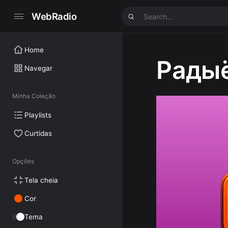
WebRadio
Home
Радыё
Navegar
Minha Coleção
Playlists
Curtidas
Opções
Tela cheia
Cor
Tema