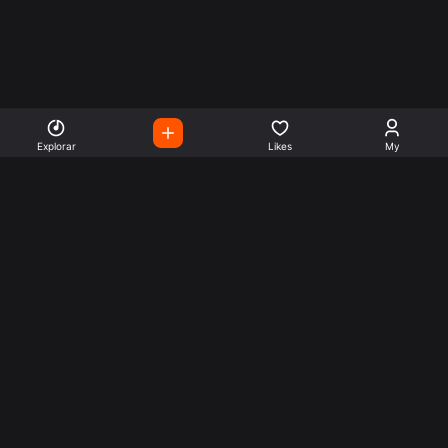
Explorar
Likes
My
Escute Rádios de Todo o
Mundo
Use a busca para encontrar sua música ou seu estilo
preferido.
Music
Company
Explore
Get this theme
Charts
Articles