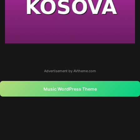
Advertisement by AVtheme.com
Music WordPress Theme