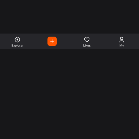
Explorar
Likes
My
Escute Rádios de Todo o
Mundo
Use a busca para encontrar sua música ou seu estilo
preferido.
Music
Company
Explore
Get this theme
Charts
Articles