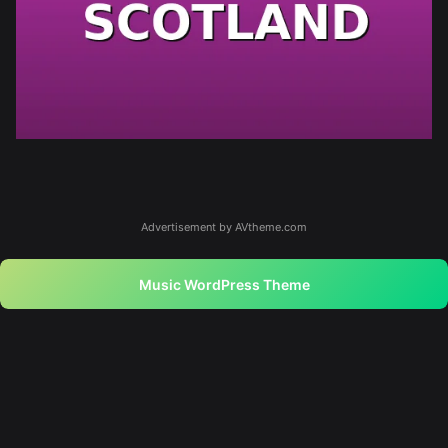
Advertisement by AVtheme.com
Music WordPress Theme