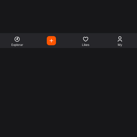
Explorar
Likes
My
Escute Rádios de Todo o
Mundo
Use a busca para encontrar sua música ou seu estilo
preferido.
Music
Company
Explore
Get this theme
Charts
Articles