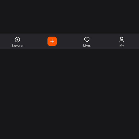
Explorar
Likes
My
Escute Rádios de Todo o
Mundo
Use a busca para encontrar sua música ou seu estilo
preferido.
Music
Company
Explore
Get this theme
Charts
Articles