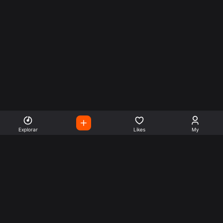
Explorar
Likes
My
Escute Rádios de Todo o
Mundo
Use a busca para encontrar sua música ou seu estilo
preferido.