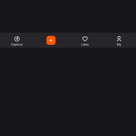
Explorar
Likes
My
Escute Rádios de Todo o
Mundo
Use a busca para encontrar sua música ou seu estilo
preferido.
Music
Company
Explore
Get this theme
Charts
Articles