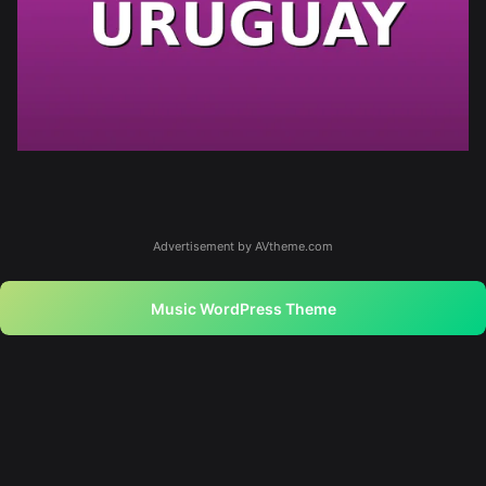
Advertisement by AVtheme.com
Music WordPress Theme