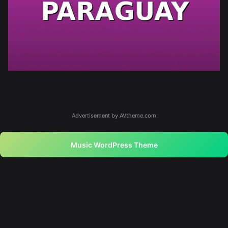
Advertisement by AVtheme.com
Music WordPress Theme