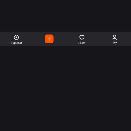
Explorar
Likes
My
Escute Rádios de Todo o
Mundo
Use a busca para encontrar sua música ou seu estilo
preferido.
Music
Company
Explore
Get this theme
Charts
Articles