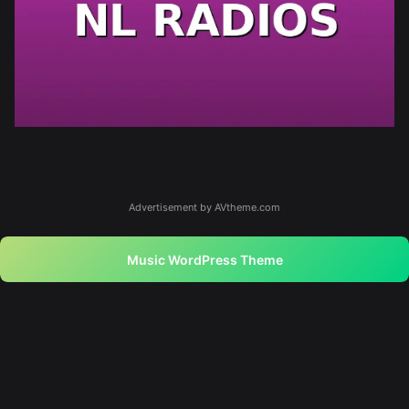
Advertisement by AVtheme.com
Music WordPress Theme