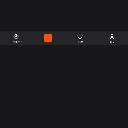
Explorar
Likes
My
Escute Rádios de Todo o
Mundo
Use a busca para encontrar sua música ou seu estilo
preferido.
Music
Company
Explore
Get this theme
Charts
Articles