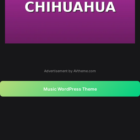
Advertisement by AVtheme.com
Music WordPress Theme