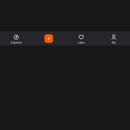
Explorar
Likes
My
Escute Rádios de Todo o
Mundo
Use a busca para encontrar sua música ou seu estilo
preferido.
Music
Company
Explore
Get this theme
Charts
Articles