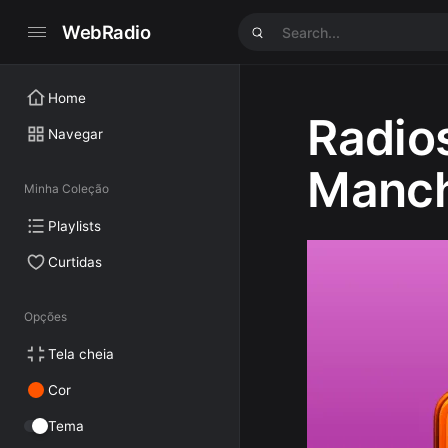
WebRadio
Home
Radios
Navegar
Manc
Minha Coleção
Playlists
Curtidas
Opções
Tela cheia
Cor
Tema