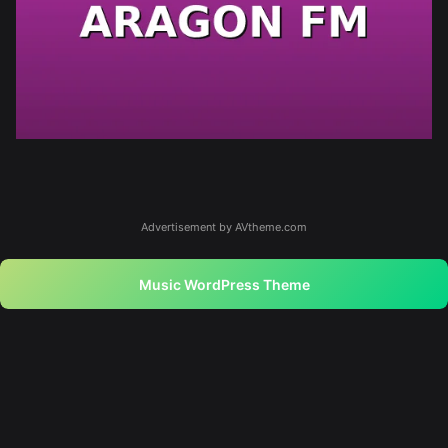
Advertisement by AVtheme.com
Music WordPress Theme