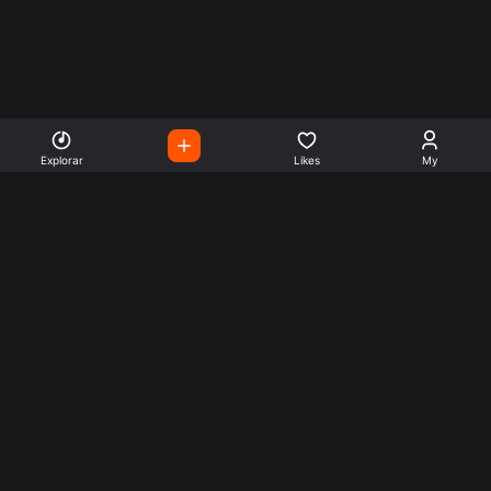
Explorar
Likes
My
Escute Rádios de Todo o
Mundo
Use a busca para encontrar sua música ou seu estilo
preferido.
Music
Company
Explore
Get this theme
Charts
Articles