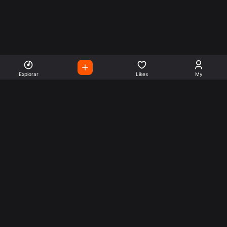
Explorar
Likes
My
Escute Rádios de Todo o
Mundo
Use a busca para encontrar sua música ou seu estilo
preferido.
Music
Company
Explore
Get this theme
Charts
Articles