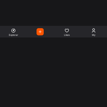
Explorar
Likes
My
Escute Rádios de Todo o
Mundo
Use a busca para encontrar sua música ou seu estilo
preferido.
Music
Company
Explore
Get this theme
Charts
Articles