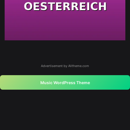
Advertisement by AVtheme.com
Music WordPress Theme