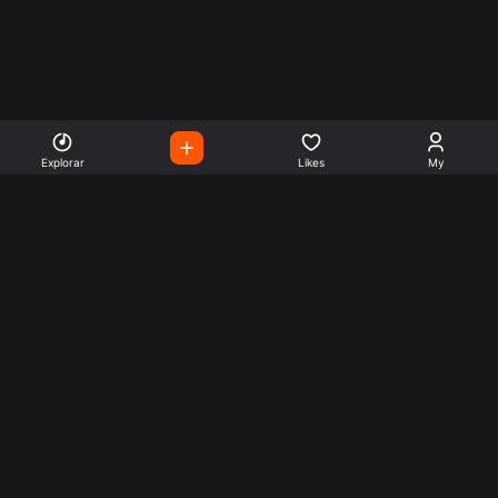
Explorar
Likes
My
Escute Rádios de Todo o
Mundo
Use a busca para encontrar sua música ou seu estilo
preferido.
Music
Company
Explore
Get this theme
Charts
Articles