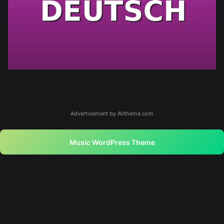
Advertisement by AVtheme.com
Music WordPress Theme