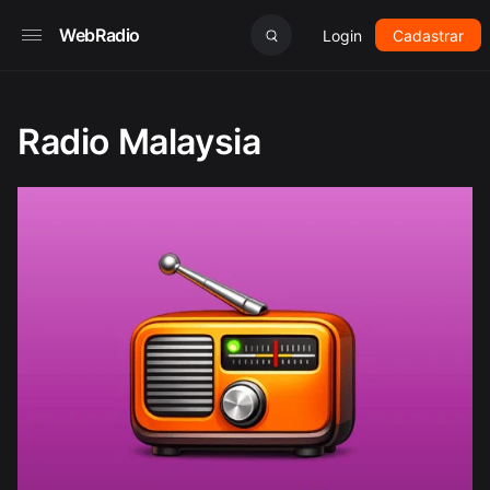
WebRadio
Login
Cadastrar
Radio Malaysia