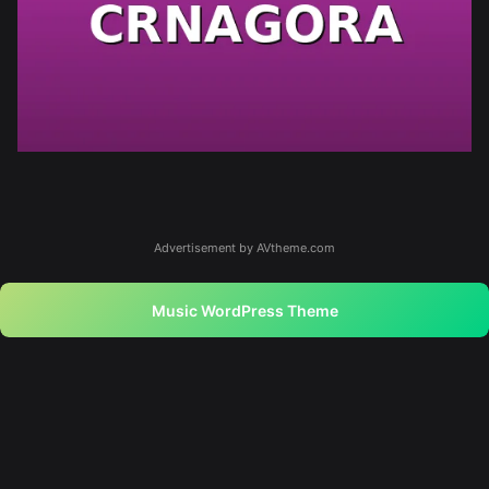
Advertisement by AVtheme.com
Music WordPress Theme