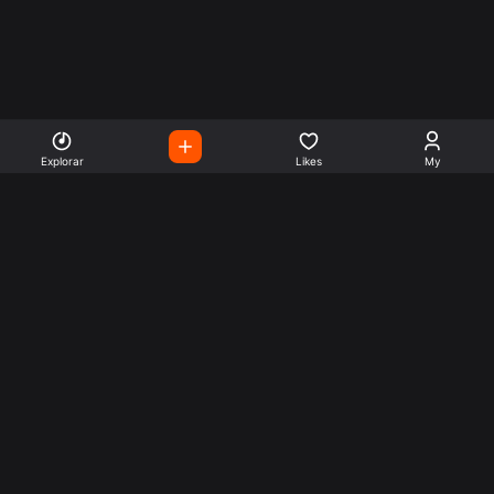
Explorar
Likes
My
Escute Rádios de Todo o
Mundo
Use a busca para encontrar sua música ou seu estilo
preferido.
Music
Company
Explore
Get this theme
Charts
Articles