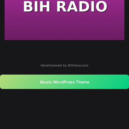
Advertisement by AVtheme.com
Music WordPress Theme