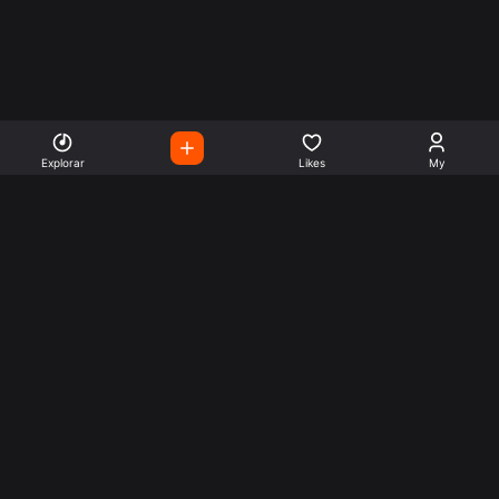
Explorar
Likes
My
Escute Rádios de Todo o
Mundo
Use a busca para encontrar sua música ou seu estilo
preferido.
Music
Company
Explore
Get this theme
Charts
Articles