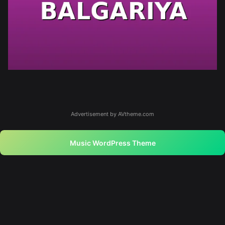
Advertisement by AVtheme.com
Music WordPress Theme