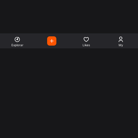
Explorar
Likes
My
Escute Rádios de Todo o
Mundo
Use a busca para encontrar sua música ou seu estilo
preferido.
Music
Company
Explore
Get this theme
Charts
Articles