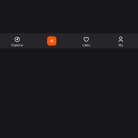
Explorar
Likes
My
Escute Rádios de Todo o
Mundo
Use a busca para encontrar sua música ou seu estilo
preferido.
Music
Company
Explore
Get this theme
Charts
Articles