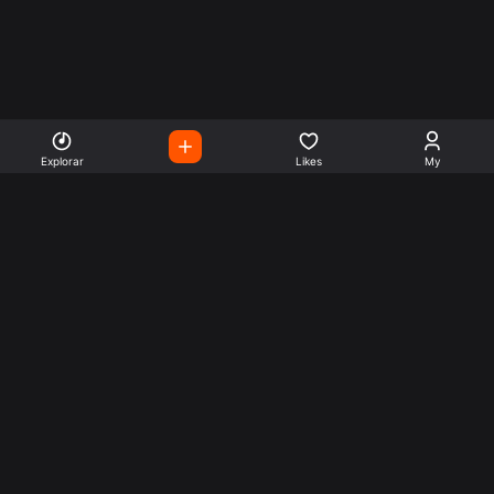
Explorar
Likes
My
Escute Rádios de Todo o
Mundo
Use a busca para encontrar sua música ou seu estilo
preferido.
Music
Company
Explore
Get this theme
Charts
Articles