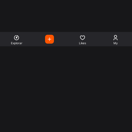
Explorar
Likes
My
Escute Rádios de Todo o
Mundo
Use a busca para encontrar sua música ou seu estilo
preferido.
Music
Company
Explore
Get this theme
Charts
Articles